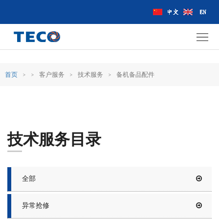
首
页
东
元
产
首页
>
>
客户服务
>
技术服务
>
备机备品配件
中
品
客
国
介
户
解
绍
服
决
应
技术服务目录
务
方
用
新
案
案
闻
热
全部
例
动
门
异常抢修
态
视